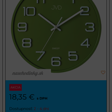
AKCIA
18,35 €
s DPH
Dostupnosť:
2 - 4 dni