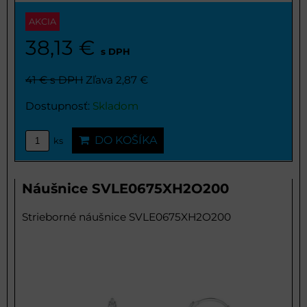
AKCIA
38,13 €
s DPH
41 €
s DPH
Zľava 2,87 €
Dostupnosť:
Skladom
DO KOŠÍKA
ks
Náušnice SVLE0675XH2O200
Strieborné náušnice SVLE0675XH2O200