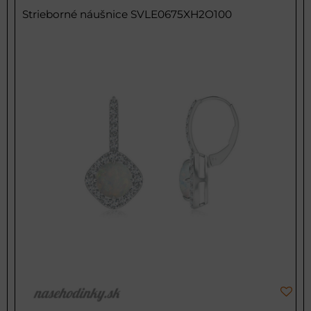
Strieborné náušnice SVLE0675XH2O100