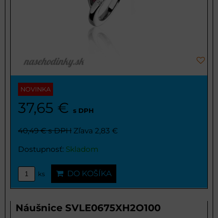
NOVINKA
37,65 €
s DPH
40,49 €
s DPH
Zľava 2,83 €
Dostupnosť:
Skladom
DO KOŠÍKA
ks
Náušnice SVLE0675XH2O100