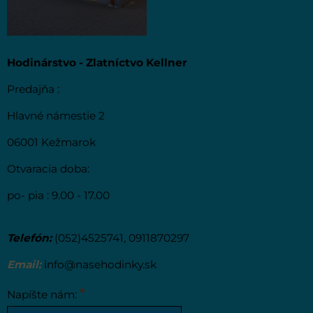
Hodinárstvo - Zlatníctvo Kellner
Predajňa :
Hlavné námestie 2
06001 Kežmarok
Otvaracia doba:
po- pia : 9.00 - 17.00
Telefón:
(052)4525741, 0911870297
Email:
info@nasehodinky.sk
*
Napíšte nám: