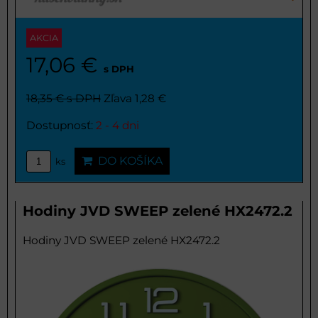
AKCIA
17,06 €
s DPH
18,35 €
s DPH
Zľava 1,28 €
Dostupnosť:
2 - 4 dni
DO KOŠÍKA
ks
Hodiny JVD SWEEP zelené HX2472.2
Hodiny JVD SWEEP zelené HX2472.2