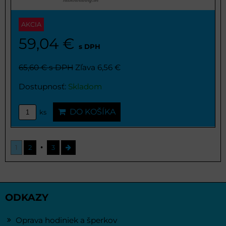
AKCIA
59,04 €
s DPH
65,60 €
s DPH
Zľava 6,56 €
Dostupnosť:
Skladom
DO KOŠÍKA
ks
1
2
3
ODKAZY
Oprava hodiniek a šperkov