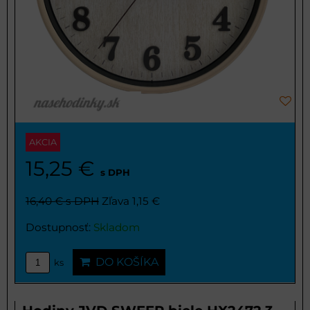
AKCIA
15,25 €
s DPH
16,40 €
s DPH
Zľava 1,15 €
Dostupnosť:
Skladom
DO KOŠÍKA
ks