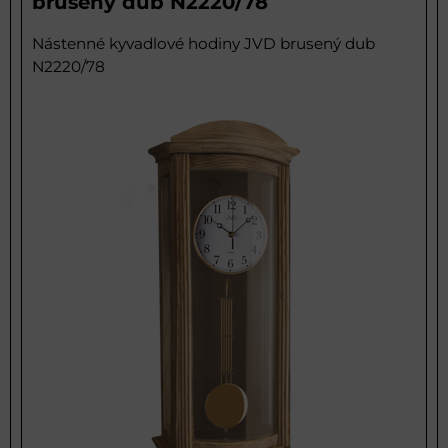
brusený dub N2220/78
Nástenné kyvadlové hodiny JVD brusený dub
N2220/78