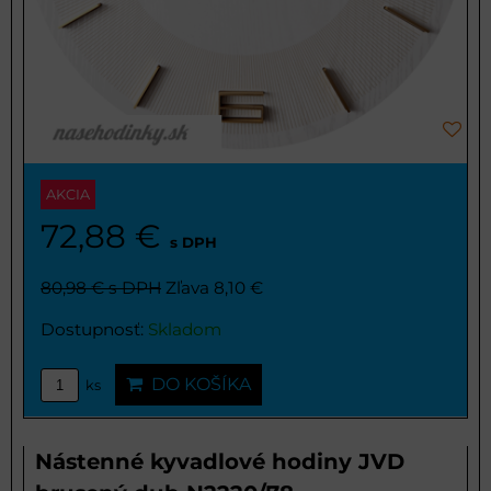
AKCIA
72,88 €
s DPH
80,98 €
s DPH
Zľava 8,10 €
Dostupnosť:
Skladom
DO KOŠÍKA
ks
Nástenné kyvadlové hodiny JVD