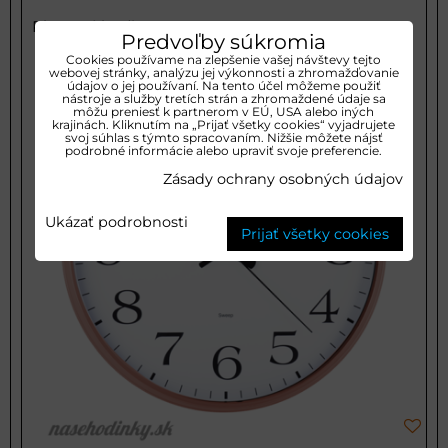
Plastové hodiny JVD HP671.5
Predvoľby súkromia
Cookies používame na zlepšenie vašej návštevy tejto
webovej stránky, analýzu jej výkonnosti a zhromažďovanie
údajov o jej používaní. Na tento účel môžeme použiť
nástroje a služby tretích strán a zhromaždené údaje sa
môžu preniesť k partnerom v EÚ, USA alebo iných
krajinách. Kliknutím na „Prijať všetky cookies“ vyjadrujete
svoj súhlas s týmto spracovaním. Nižšie môžete nájsť
podrobné informácie alebo upraviť svoje preferencie.
Zásady ochrany osobných údajov
Ukázať podrobnosti
Prijať všetky cookies