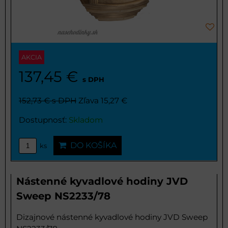
AKCIA
137,45 €
s DPH
152,73 €
s DPH
Zľava 15,27 €
Dostupnosť:
Skladom
DO KOŠÍKA
ks
Nástenné kyvadlové hodiny JVD
Sweep NS2233/78
Dizajnové nástenné kyvadlové hodiny JVD Sweep