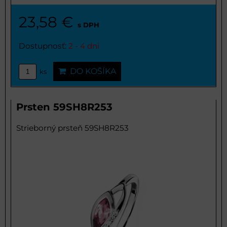
23,58 €
s DPH
Dostupnosť:
2 - 4 dni
DO KOŠÍKA
ks
Prsten 59SH8R253
Strieborný prsteň 59SH8R253