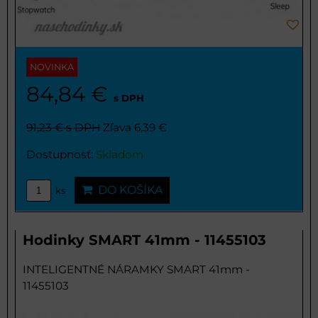
NOVINKA
84,84 €
s DPH
91,23 €
s DPH
Zľava 6,39 €
Dostupnosť:
Skladom
DO KOŠÍKA
ks
Hodinky SMART 41mm - 11455103
INTELIGENTNÉ NÁRAMKY SMART 41mm -
11455103