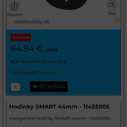
NOVINKA
84,84 €
s DPH
91,23 €
s DPH
Zľava 6,39 €
Dostupnosť:
Skladom
DO KOŠÍKA
ks
Hodinky SMART 44mm - 11455005
inteligentné hodinky SMART 44mm - 11455005