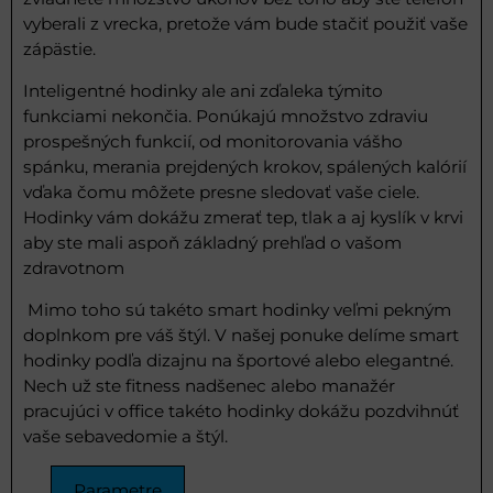
vyberali z vrecka, pretože vám bude stačiť použiť vaše
zápästie.
Inteligentné hodinky ale ani zďaleka týmito
funkciami nekončia. Ponúkajú množstvo zdraviu
prospešných funkcií, od monitorovania vášho
spánku, merania prejdených krokov, spálených kalórií
vďaka čomu môžete presne sledovať vaše ciele.
Hodinky vám dokážu zmerať tep, tlak a aj kyslík v krvi
aby ste mali aspoň základný prehľad o vašom
zdravotnom
Mimo toho sú takéto smart hodinky veľmi pekným
doplnkom pre váš štýl. V našej ponuke delíme smart
hodinky podľa dizajnu na športové alebo elegantné.
Nech už ste fitness nadšenec alebo manažér
pracujúci v office takéto hodinky dokážu pozdvihnúť
vaše sebavedomie a štýl.
Parametre