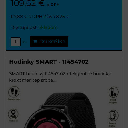
109,62 €
s DPH
117,88 €
s DPH
Zľava 8,25 €
Dostupnosť:
Skladom
DO KOŠÍKA
ks
Hodinky SMART - 11454702
SMART hodinky 114547-02Inteligentné hodinky-
krokomer, tep srdca,...