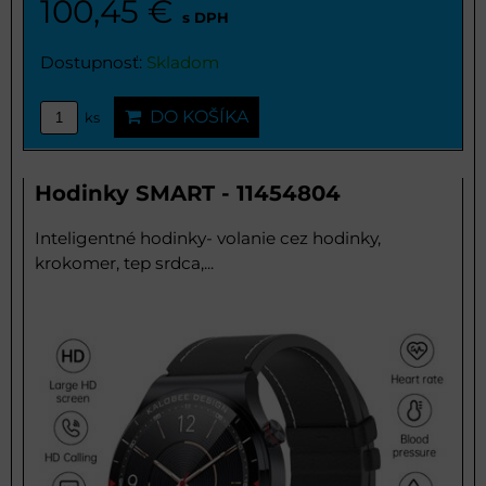
100,45 €
s DPH
Dostupnosť:
Skladom
DO KOŠÍKA
ks
Hodinky SMART - 11454804
Inteligentné hodinky- volanie cez hodinky,
krokomer, tep srdca,...