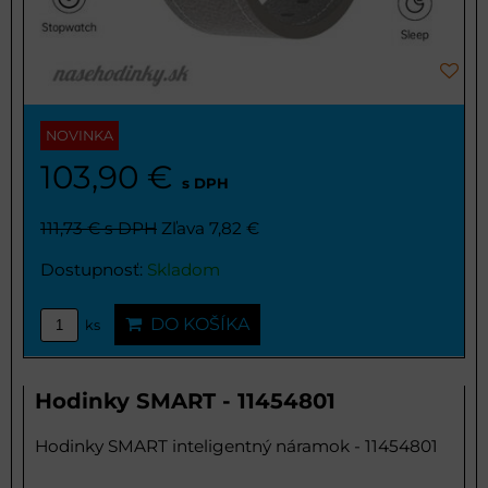
NOVINKA
103,90 €
s DPH
111,73 €
s DPH
Zľava 7,82 €
Dostupnosť:
Skladom
DO KOŠÍKA
ks
Hodinky SMART - 11454801
Hodinky SMART inteligentný náramok - 11454801