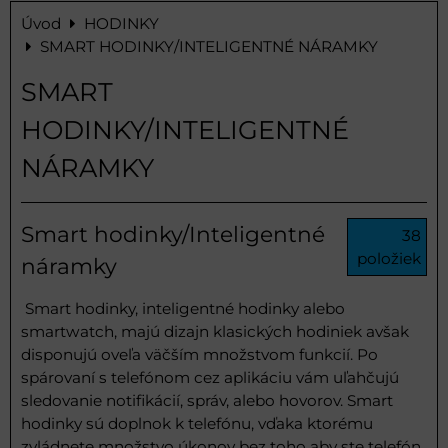
Úvod
HODINKY
SMART HODINKY/INTELIGENTNÉ NÁRAMKY
SMART
HODINKY/INTELIGENTNÉ
NÁRAMKY
Smart hodinky/Inteligentné
38
položiek
náramky
Smart hodinky, inteligentné hodinky alebo
smartwatch, majú dizajn klasických hodiniek avšak
disponujú oveľa väčším množstvom funkcií. Po
spárovaní s telefónom cez aplikáciu vám uľahčujú
sledovanie notifikácií, správ, alebo hovorov. Smart
hodinky sú doplnok k telefónu, vďaka ktorému
zvládnete množstvo úkonov bez toho aby ste telefón