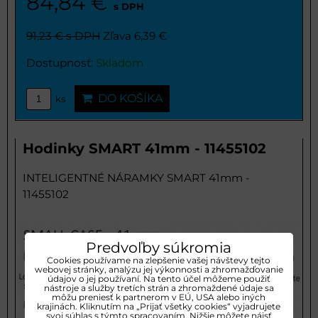
84,84 €
s DPH
91,23 €
s DPH
Zľava 6,39 €
Dostupnosť:
Skladom
DO KOŠÍKA
ks
Hodinky SMART 41mm - 11455102
INTELIGENTNÉ NÁRAMKY SMART 41mm -
11455102
Predvoľby súkromia
Cookies používame na zlepšenie vašej návštevy tejto
webovej stránky, analýzu jej výkonnosti a zhromažďovanie
údajov o jej používaní. Na tento účel môžeme použiť
nástroje a služby tretích strán a zhromaždené údaje sa
môžu preniesť k partnerom v EÚ, USA alebo iných
krajinách. Kliknutím na „Prijať všetky cookies“ vyjadrujete
svoj súhlas s týmto spracovaním. Nižšie môžete nájsť