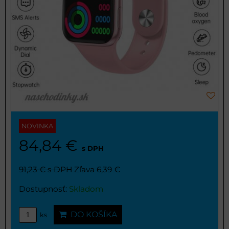
NOVINKA
84,84 €
s DPH
91,23 €
s DPH
Zľava 6,39 €
Dostupnosť:
Skladom
DO KOŠÍKA
ks