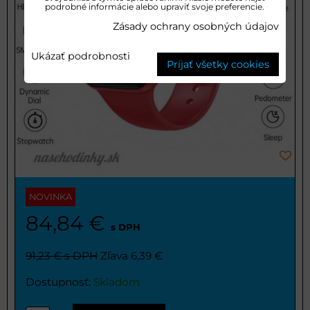
podrobné informácie alebo upraviť svoje preferencie.
Zásady ochrany osobných údajov
Ukázať podrobnosti
Prijať všetky cookies
NOVINKA
84,84 €
s DPH
91,23 €
s DPH
Zľava 6,39 €
Dostupnosť:
Skladom