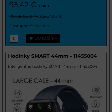
93,42 €
s DPH
100,45 €
s DPH
Zľava 7,03 €
Dostupnosť:
Skladom
DO KOŠÍKA
ks
Hodinky SMART 44mm - 11455004
Inteligentné hodinky SMART 44mm - 11455004