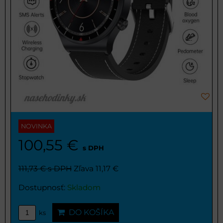
NOVINKA
100,55 €
s DPH
111,73 €
s DPH
Zľava 11,17 €
Dostupnosť:
Skladom
DO KOŠÍKA
ks