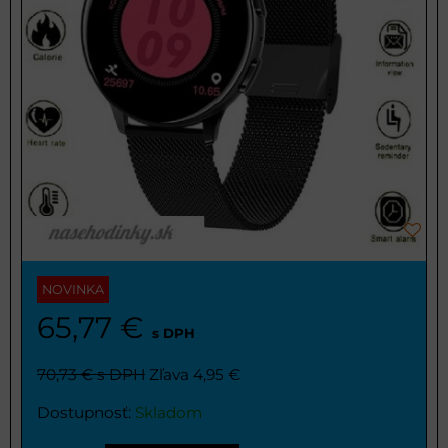
NOVINKA
65,77 €
s DPH
70,73 €
s DPH
Zľava 4,95 €
Dostupnosť:
Skladom