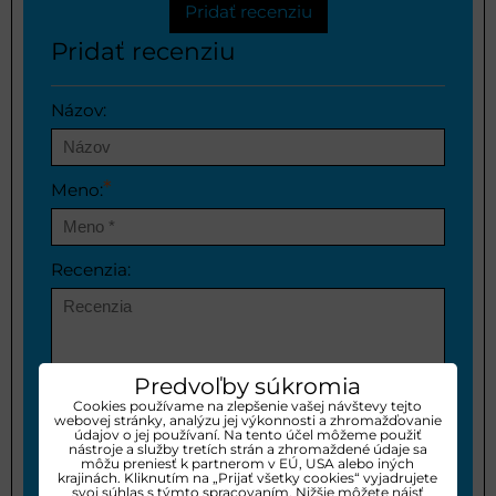
Pridať recenziu
Pridať recenziu
Názov:
*
Meno:
Recenzia:
Predvoľby súkromia
Cookies používame na zlepšenie vašej návštevy tejto
Pozitíva:
webovej stránky, analýzu jej výkonnosti a zhromažďovanie
údajov o jej používaní. Na tento účel môžeme použiť
nástroje a služby tretích strán a zhromaždené údaje sa
môžu preniesť k partnerom v EÚ, USA alebo iných
krajinách. Kliknutím na „Prijať všetky cookies“ vyjadrujete
svoj súhlas s týmto spracovaním. Nižšie môžete nájsť