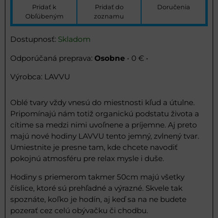
Pridať k
Pridať do
Doručenia
Obľúbeným
zoznamu
Dostupnosť:
Skladom
Osobne
•
0 €
•
Výrobca:
LAVVU
Oblé tvary vždy vnesú do miestnosti kľud a útulne.
Pripomínajú nám totiž organickú podstatu života a
cítime sa medzi nimi uvoľnene a príjemne. Aj preto
majú nové hodiny LAVVU tento jemný, zvlnený tvar.
Umiestnite je presne tam, kde chcete navodiť
pokojnú atmosféru pre relax mysle i duše.
Hodiny s priemerom takmer 50cm majú všetky
číslice, ktoré sú prehľadné a výrazné. Skvele tak
spoznáte, koľko je hodín, aj keď sa na ne budete
pozerať cez celú obývačku či chodbu.