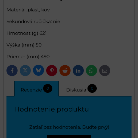
Materiál: plast, kov
Sekundová ručička: nie
Hmotnosť (g) 621
Výška (mm) 50
Priemer (mm) 490
Bluesky
Twitter
Facebook
Pinterest
Reddit
LinkedIn
WhatsApp
E-
mail
0
0
Recenzie
Diskusia
Hodnotenie produktu
Zatiaľ bez hodnotenia. Buďte prvý!