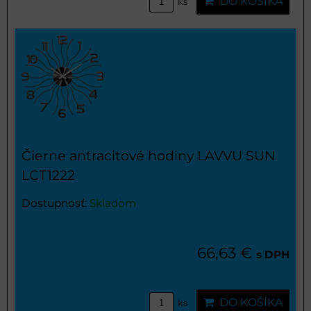
DO KOŠÍKA
ks
Čierne antracitové hodiny LAVVU SUN
LCT1222
Dostupnosť:
Skladom
66,63 €
s DPH
DO KOŠÍKA
ks