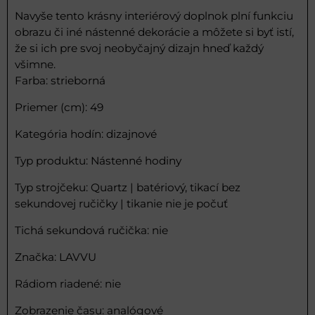
Navyše tento krásny interiérový doplnok plní funkciu
obrazu či iné nástenné dekorácie a môžete si byť istí,
že si ich pre svoj neobyčajný dizajn hneď každý
všimne.
Farba: strieborná
Priemer (cm): 49
Kategória hodín: dizajnové
Typ produktu: Nástenné hodiny
Typ strojčeku: Quartz | batériový, tikací bez
sekundovej ručičky | tikanie nie je počuť
Tichá sekundová ručička: nie
Značka: LAVVU
Rádiom riadené: nie
Zobrazenie času: analógové