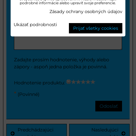
podrobné informácie alebo upraviť svoje preferencie.
Zásady ochrany osobných údajov
Negatíva:
Ukázať podrobnosti
Prijať všetky cookies
Zadajte prosím hodnotenie, výhody alebo
zápory - aspoň jedna položka je povinná.
Hodnotenie produktu:
*
(Povinné)
Odoslať
Predchádzajúci
Nasledujúci