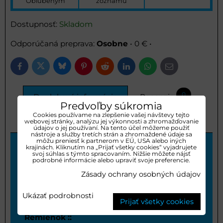
Obľúbeným
zoznamu
Dostupnosť:
Skladom
Osobne
•
0 €
•
Bluesky
Twitter
Facebook
Pinterest
Reddit
LinkedIn
WhatsApp
E-
mail
0
Doplnkové informácie
Recenzie
Predvoľby súkromia
Cookies používame na zlepšenie vašej návštevy tejto
0
Diskusia
webovej stránky, analýzu jej výkonnosti a zhromažďovanie
údajov o jej používaní. Na tento účel môžeme použiť
nástroje a služby tretích strán a zhromaždené údaje sa
môžu preniesť k partnerom v EÚ, USA alebo iných
krajinách. Kliknutím na „Prijať všetky cookies“ vyjadrujete
svoj súhlas s týmto spracovaním. Nižšie môžete nájsť
Určenie ::
podrobné informácie alebo upraviť svoje preferencie.
Detské
Zásady ochrany osobných údajov
Vodotestnosť::
Ukázať podrobnosti
3 ATM
Prijať všetky cookies
Remienok ::