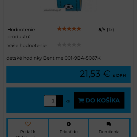
Hodnotenie
5
/
5
(
1
x)
produktu:
Vaše hodnotenie:
detské hodinky Bentime 001-9BA-5067K
21,53 €
s DPH
DO KOŠÍKA
ks
Pridať k
Pridať do
Doručenia