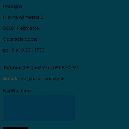
Predajňa :
Hlavné námestie 2
06001 Kežmarok
Otvaracia doba:
po- pia : 9.00 - 17.00
Telefón:
(052)4525741, 0911870297
Email:
info@nasehodinky.sk
*
Napíšte nám: