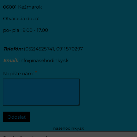
06001 Kežmarok
Otvaracia doba:
po- pia : 9.00 - 17.00
Telefón:
(052)4525741, 0911870297
Email:
info@nasehodinky.sk
*
Napíšte nám:
Odoslať
nasehodinky.sk