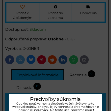
Pridať k
Pridať do
Doručenia
Obľúbeným
zoznamu
Dostupnosť:
Skladom
Osobne
•
0 €
•
Výrobca:
D-ZINER
Bluesky
Twitter
Facebook
Pinterest
Reddit
LinkedIn
WhatsApp
E-
mail
0
Doplnkové informácie
Recenzie
0
Diskusia
Predvoľby súkromia
Cookies používame na zlepšenie vašej návštevy tejto
Určenie ::
webovej stránky, analýzu jej výkonnosti a zhromažďovanie
údajov o jej používaní. Na tento účel môžeme použiť