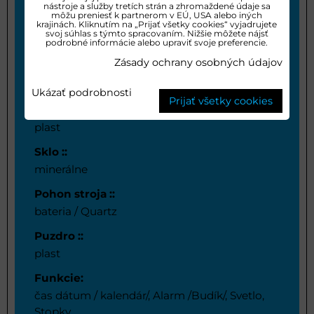
Dámske
nástroje a služby tretích strán a zhromaždené údaje sa
môžu preniesť k partnerom v EÚ, USA alebo iných
krajinách. Kliknutím na „Prijať všetky cookies“ vyjadrujete
Vodotestnosť::
svoj súhlas s týmto spracovaním. Nižšie môžete nájsť
10 ATM
podrobné informácie alebo upraviť svoje preferencie.
Zásady ochrany osobných údajov
Ciferník ::
Analog/Digitál
Ukázať podrobnosti
Prijať všetky cookies
Remienok ::
plast
Sklo ::
minerálne
Pohon stroja ::
bateria / Quartz
Puzdro ::
plast
Funkcie:
čas dátum / kalendár/, Alarm /Budík/, Svetlo,
Stopky