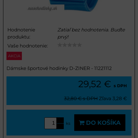
Hodnotenie
Zatiaľ bez hodnotenia. Buďte
produktu:
prvý!
Vaše hodnotenie:
AKCIA
Dámske športové hodinky D-ZINER - 11221112
29,52 €
s DPH
32,80 €
s DPH
Zľava
3,28 €
DO KOŠÍKA
ks