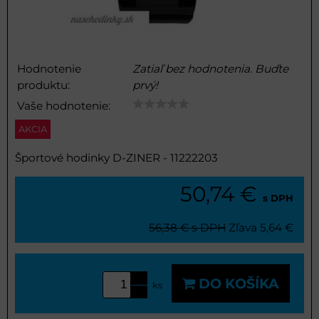
Hodnotenie
Zatiaľ bez hodnotenia. Buďte
produktu:
prvý!
Vaše hodnotenie:
AKCIA
Športové hodinky D-ZINER - 11222203
50,74 €
s DPH
56,38 €
s DPH
Zľava
5,64 €
DO KOŠÍKA
ks