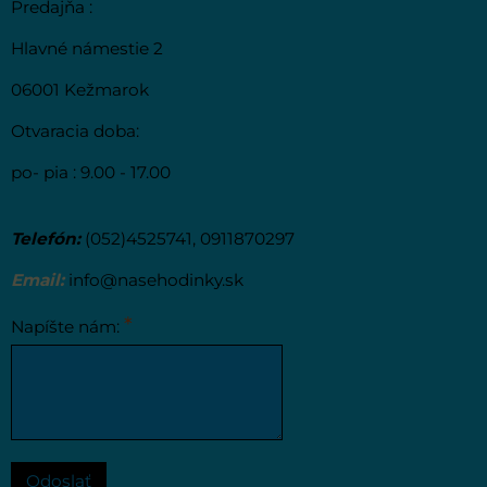
Predajňa :
Hlavné námestie 2
06001 Kežmarok
Otvaracia doba:
po- pia : 9.00 - 17.00
Telefón:
(052)4525741, 0911870297
Email:
info@nasehodinky.sk
*
Napíšte nám:
Odoslať