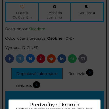
Pridať k
Pridať do
Doručenia
Obľúbeným
zoznamu
Dostupnosť:
Skladom
Osobne
•
0 €
•
Výrobca:
D-ZINER
Bluesky
Twitter
Facebook
Pinterest
Reddit
LinkedIn
WhatsApp
E-
mail
0
Doplnkové informácie
Recenzie
0
Diskusia
Určenie ::
Predvoľby súkromia
Cookies používame na zlepšenie vašej návštevy tejto