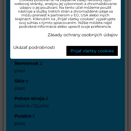
Pánske
webovej stránky, analýzu jej výkonnosti a zhromažďovanie
údajov o jej používaní. Na tento účel môžeme použiť
Štýl:
nástroje a služby tretích strán a zhromaždené údaje sa
môžu preniesť k partnerom v EÚ, USA alebo iných
športový
krajinách. Kliknutím na „Prijať všetky cookies“ vyjadrujete
svoj súhlas s týmto spracovaním. Nižšie môžete nájsť
podrobné informácie alebo upraviť svoje preferencie.
Vodotestnosť::
Zásady ochrany osobných údajov
5 ATM
Ciferník ::
Ukázať podrobnosti
Prijať všetky cookies
Digitálny
Remienok ::
plast
Sklo ::
plast
Pohon stroja ::
bateria / Quartz
Puzdro ::
plast