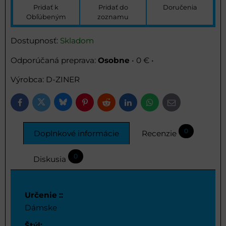
Pridať k
Pridať do
Doručenia
Obľúbeným
zoznamu
Dostupnosť:
Skladom
Osobne
•
0 €
•
Výrobca:
D-ZINER
Bluesky
Twitter
Facebook
Pinterest
Reddit
LinkedIn
WhatsApp
E-
mail
0
Doplnkové informácie
Recenzie
0
Diskusia
Určenie ::
Dámske
Štýl: