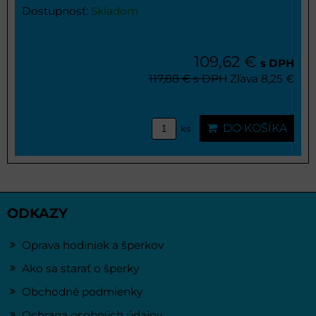
Dostupnosť:
Skladom
109,62 €
s DPH
117,88 €
s DPH
Zľava 8,25 €
DO KOŠÍKA
ks
ODKAZY
Oprava hodiniek a šperkov
Ako sa starať o šperky
Obchodné podmienky
Ochrana osobných údajov