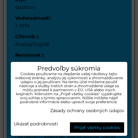
športový
Vodotestnosť::
3 ATM
Ciferník ::
Analog/Digitál
Remienok ::
plast
Predvoľby súkromia
Sklo ::
Cookies používame na zlepšenie vašej návštevy tejto
webovej stránky, analýzu jej výkonnosti a zhromažďovanie
plast
údajov o jej používaní. Na tento účel môžeme použiť
nástroje a služby tretích strán a zhromaždené údaje sa
môžu preniesť k partnerom v EÚ, USA alebo iných
Pohon stroja ::
krajinách. Kliknutím na „Prijať všetky cookies“ vyjadrujete
svoj súhlas s týmto spracovaním. Nižšie môžete nájsť
bateria / Quartz
podrobné informácie alebo upraviť svoje preferencie.
Puzdro ::
Zásady ochrany osobných údajov
plast
Ukázať podrobnosti
Prijať všetky cookies
Funkcie:
čas dátum / kalendár/, Alarm /Budík/, Svetlo,