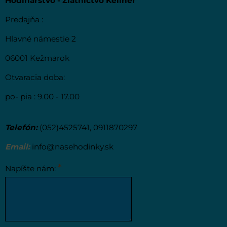
Hodinárstvo - Zlatníctvo Kellner
Predajňa :
Hlavné námestie 2
06001 Kežmarok
Otvaracia doba:
po- pia : 9.00 - 17.00
Telefón:
(052)4525741, 0911870297
Email:
info@nasehodinky.sk
*
Napíšte nám: