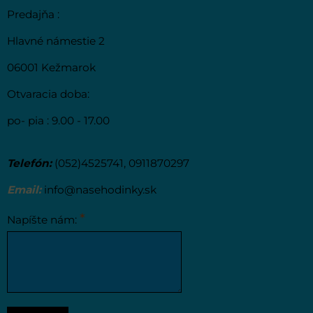
Predajňa :
Hlavné námestie 2
06001 Kežmarok
Otvaracia doba:
po- pia : 9.00 - 17.00
Telefón:
(052)4525741, 0911870297
Email:
info@nasehodinky.sk
*
Napíšte nám: