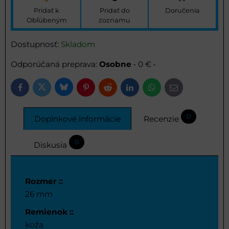
Pridať k
Pridať do
Doručenia
Obľúbeným
zoznamu
Dostupnosť:
Skladom
Osobne
•
0 €
•
Bluesky
Twitter
Facebook
Pinterest
Reddit
LinkedIn
WhatsApp
E-
mail
0
Doplnkové informácie
Recenzie
0
Diskusia
Rozmer ::
26 mm
Remienok ::
koža