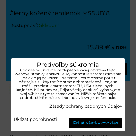
Čierny kožený remienok MSSUB18
Dostupnosť:
Skladom
15,89 €
s DPH
Predvoľby súkromia
VYBERTE VARIANT
Cookies používame na zlepšenie vašej návštevy tejto
webovej stránky, analýzu jej výkonnosti a zhromažďovanie
údajov o jej používaní. Na tento účel môžeme použiť
nástroje a služby tretích strán a zhromaždené údaje sa
môžu preniesť k partnerom v EÚ, USA alebo iných
krajinách. Kliknutím na „Prijať všetky cookies“ vyjadrujete
svoj súhlas s týmto spracovaním. Nižšie môžete nájsť
podrobné informácie alebo upraviť svoje preferencie.
Zásady ochrany osobných údajov
Ukázať podrobnosti
Prijať všetky cookies