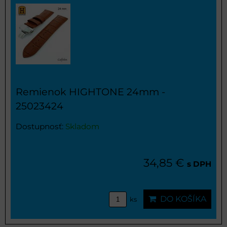
Remienok HIGHTONE 24mm -
25023424
Dostupnosť:
Skladom
34,85 €
s DPH
DO KOŠÍKA
ks