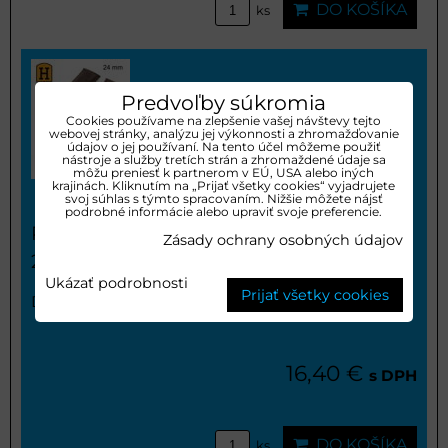
DO KOŠÍKA
ks
Predvoľby súkromia
Cookies používame na zlepšenie vašej návštevy tejto
webovej stránky, analýzu jej výkonnosti a zhromažďovanie
údajov o jej používaní. Na tento účel môžeme použiť
nástroje a služby tretích strán a zhromaždené údaje sa
môžu preniesť k partnerom v EÚ, USA alebo iných
krajinách. Kliknutím na „Prijať všetky cookies“ vyjadrujete
svoj súhlas s týmto spracovaním. Nižšie môžete nájsť
podrobné informácie alebo upraviť svoje preferencie.
Remienok HIGHTONE 24mm -
Zásady ochrany osobných údajov
25024124
Ukázať podrobnosti
Prijať všetky cookies
Dostupnosť:
Skladom
16,40 €
s DPH
DO KOŠÍKA
ks