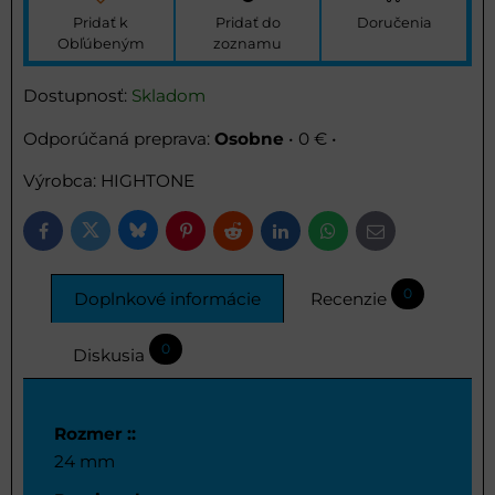
Pridať k
Pridať do
Doručenia
Obľúbeným
zoznamu
Dostupnosť:
Skladom
Osobne
•
0 €
•
Výrobca:
HIGHTONE
Bluesky
Twitter
Facebook
Pinterest
Reddit
LinkedIn
WhatsApp
E-
mail
0
Doplnkové informácie
Recenzie
0
Diskusia
Rozmer ::
24 mm