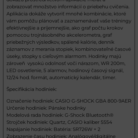
zobrazovať množstvo informácií o priebehu cvičenia.
Aplikácia dokáže vytvoriť mnohé kombinácie, ktoré
vám pomôžu plánovať a zaznamenávať vaše tréningy
efektívnejšie a príjemnejšie, ako graf počtu krokov
pomocou trojnásobného akcelerometra, graf
priebežných výsledkov, spálené kalórie, denník
záznamov z merania stopiek, kombinovateľné časové
úseky, stopky s cieľovým alarmom. Hodinky majú
zároveň vysokú odolnosť voči nárazom, WR 200m,
LED osvetlenie, 5 alarmov, hodinový časový signál,
12/24 hod. formát, automatický kalendár, timer.
Špecifikácia hodiniek:
Označenie hodiniek: CASIO G-SHOCK GBA 800-9AER
Určenie hodiniek: Pánske hodinky
Modelová rada hodiniek: G-Shock Bluetooth®
Strojček hodiniek: Quartz, CASIO kaliber 5554
Napájanie hodiniek: Batéria: SR726W × 2
Zobrazenie času hodiniek: Analógové/digitálne