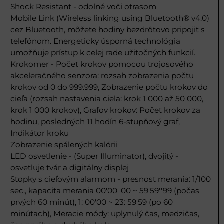
Shock Resistant - odolné voči otrasom
Mobile Link (Wireless linking using Bluetooth® v4.0)
cez Bluetooth, môžete hodiny bezdrôtovo pripojiť s
telefónom. Energeticky úsporná technológia
umožňuje prístup k celej rade užitočných funkcií.
Krokomer - Počet krokov pomocou trojosového
akceleračného senzora: rozsah zobrazenia počtu
krokov od 0 do 999.999, Zobrazenie počtu krokov do
cieľa (rozsah nastavenia cieľa: krok 1 000 až 50 000,
krok 1 000 krokov), Grafov krokov: Počet krokov za
hodinu, posledných 11 hodín 6-stupňový graf,
Indikátor kroku
Zobrazenie spálených kalórii
LED osvetlenie - (Super Illuminator), dvojitý -
osvetľuje tvár a digitálny displej
Stopky s cieľovým alarmom - presnosť merania: 1/100
sec., kapacita merania 00'00''00 ~ 59'59''99 (počas
prvých 60 minút), 1: 00'00 ~ 23: 59'59 (po 60
minútach), Meracie módy: uplynulý čas, medzičas,