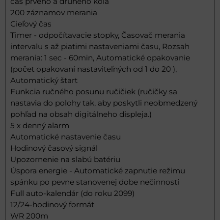
čas prvého a druhého kola
200 záznamov merania
Cieľový čas
Timer - odpočítavacie stopky, Časovač merania
intervalu s až piatimi nastaveniami času, Rozsah
merania: 1 sec - 60min, Automatické opakovanie
(počet opakovaní nastaviteľných od 1 do 20 ),
Automatický štart
Funkcia ručného posunu ručičiek (ručičky sa
nastavia do polohy tak, aby poskytli neobmedzený
pohľad na obsah digitálneho displeja.)
5 x denný alarm
Automatické nastavenie času
Hodinový časový signál
Upozornenie na slabú batériu
Úspora energie - Automatické zapnutie režimu
spánku po pevne stanovenej dobe nečinnosti
Full auto-kalendár (do roku 2099)
12/24-hodinový formát
WR 200m