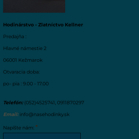
Hodinárstvo - Zlatníctvo Kellner
Predajňa :
Hlavné námestie 2
06001 Kežmarok
Otvaracia doba:
po- pia : 9.00 - 17.00
Telefón:
(052)4525741, 0911870297
Email:
info@nasehodinky.sk
*
Napíšte nám: