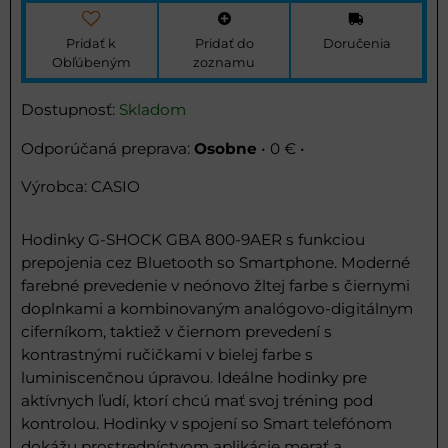
Pridať k
Pridať do
Doručenia
Obľúbeným
zoznamu
Dostupnosť:
Skladom
Osobne
•
0 €
•
Výrobca:
CASIO
Hodinky G-SHOCK GBA 800-9AER s funkciou
prepojenia cez Bluetooth so Smartphone. Moderné
farebné prevedenie v neónovo žltej farbe s čiernymi
doplnkami a kombinovaným analógovo-digitálnym
ciferníkom, taktiež v čiernom prevedení s
kontrastnými ručičkami v bielej farbe s
luminiscenčnou úpravou. Ideálne hodinky pre
aktívnych ľudí, ktorí chcú mať svoj tréning pod
kontrolou. Hodinky v spojení so Smart telefónom
dokážu prostredníctvom aplikácie merať a