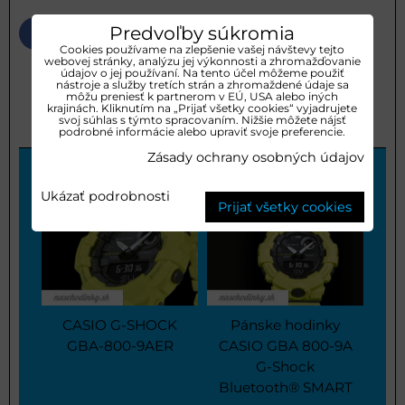
Predvoľby súkromia
Bluesky
Twitter
Facebook
Pinterest
Reddit
LinkedIn
WhatsApp
E-
mail
Cookies používame na zlepšenie vašej návštevy tejto
webovej stránky, analýzu jej výkonnosti a zhromažďovanie
údajov o jej používaní. Na tento účel môžeme použiť
Galéria
Doplnkové informácie
nástroje a služby tretích strán a zhromaždené údaje sa
môžu preniesť k partnerom v EÚ, USA alebo iných
krajinách. Kliknutím na „Prijať všetky cookies“ vyjadrujete
svoj súhlas s týmto spracovaním. Nižšie môžete nájsť
0
0
Recenzie
Diskusia
podrobné informácie alebo upraviť svoje preferencie.
Zásady ochrany osobných údajov
Galéria
Ukázať podrobnosti
Prijať všetky cookies
CASIO G-SHOCK
Pánske hodinky
GBA-800-9AER
CASIO GBA 800-9A
G-Shock
Bluetooth® SMART