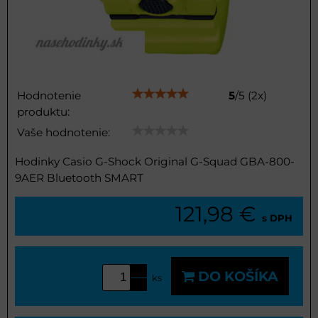
Hodnotenie
5
/
5
(
2
x)
produktu:
Vaše hodnotenie:
Hodinky Casio G-Shock Original G-Squad GBA-800-
9AER Bluetooth SMART
121,98 €
s DPH
DO KOŠÍKA
ks