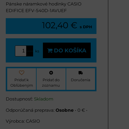
Pánske náramkové hodinky CASIO
EDIFICE EFV-540D-1AVUEF
102,40 €
s DPH
DO KOŠÍKA
ks
Pridať k
Pridať do
Doručenia
Obľúbeným
zoznamu
Dostupnosť:
Skladom
Osobne
•
0 €
•
Výrobca:
CASIO