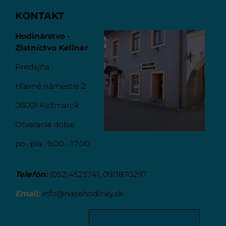
KONTAKT
Hodinárstvo -
Zlatníctvo Kellner
Predajňa :
Hlavné námestie 2
06001 Kežmarok
Otvaracia doba:
po- pia : 9.00 - 17.00
Telefón:
(052)4525741, 0911870297
Email:
info@nasehodinky.sk