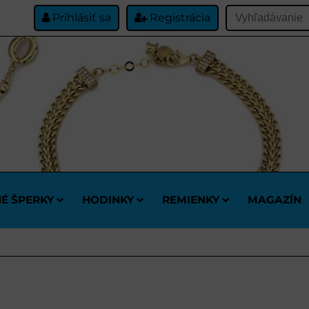
Prihlásiť sa
Registrácia
É ŠPERKY
HODINKY
REMIENKY
MAGAZÍN