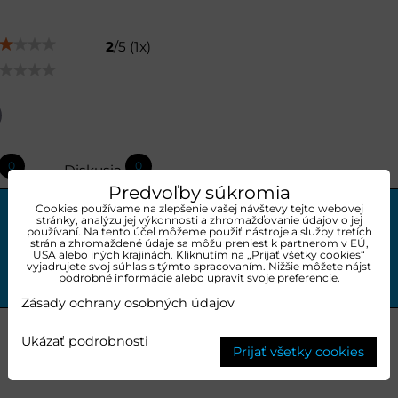
2
/
5
(
1
x)
p
il
0
0
Diskusia
Predvoľby súkromia
Cookies používame na zlepšenie vašej návštevy tejto webovej
stránky, analýzu jej výkonnosti a zhromažďovanie údajov o jej
používaní. Na tento účel môžeme použiť nástroje a služby tretích
strán a zhromaždené údaje sa môžu preniesť k partnerom v EÚ,
USA alebo iných krajinách. Kliknutím na „Prijať všetky cookies“
vyjadrujete svoj súhlas s týmto spracovaním. Nižšie môžete nájsť
podrobné informácie alebo upraviť svoje preferencie.
Zásady ochrany osobných údajov
Ukázať podrobnosti
Prijať všetky cookies