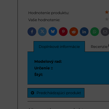
Hodnotenie produktu:
Vaše hodnotenie:
Bluesky
Twitter
Facebook
Pinterest
Reddit
LinkedIn
WhatsAp
E-
ma
Doplnkové informácie
Recenzie
Modelový rad:
Určenie ::
Štýl:
Predchádzajúci produkt