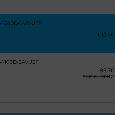
FV-540D-1A2VUEF
102,4
FV-100D-2AVUEF
85,7
92,15 €
s DPH
Zľ