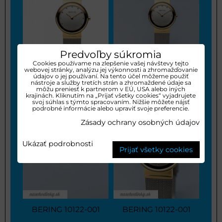
Predvoľby súkromia
Cookies používame na zlepšenie vašej návštevy tejto
webovej stránky, analýzu jej výkonnosti a zhromažďovanie
údajov o jej používaní. Na tento účel môžeme použiť
nástroje a služby tretích strán a zhromaždené údaje sa
BERING 10122-001
Hodinky bering
môžu preniesť k partnerom v EÚ, USA alebo iných
krajinách. Kliknutím na „Prijať všetky cookies“ vyjadrujete
svoj súhlas s týmto spracovaním. Nižšie môžete nájsť
podrobné informácie alebo upraviť svoje preferencie.
Zásady ochrany osobných údajov
Ukázať podrobnosti
Prijať všetky cookies
BERING 10122-001
BERING 10122-001