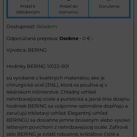
Pridať k
Pridať do
Doručenia
Obľúbeným
zoznamu
Dostupnosť:
Skladom
Osobne
•
0 €
•
Výrobca:
BERING
Hodinky BERING 10122-001
sú vyrobené z kvalitných materiálov, ako je
chirurgická oceľ (316L), ktorá sa používa aj v
lekárskom inžinierstve. Chladný vzhľad
nehrdzavejúcej ocele a puristická a jasná línia dizajnu
hodiniek BERING sa vzájomne optimálne dopĺňajú a
zaručujú trblietavý vzhľad. Elegantný vzhľad
BERINGU sa dosiahne jemne brúseným alebo vysoko
lešteným povrchom z nehrdzavejúcej ocele. Zafírové
sklo BERING je zvlášť robustné, krištáľovo čisté a