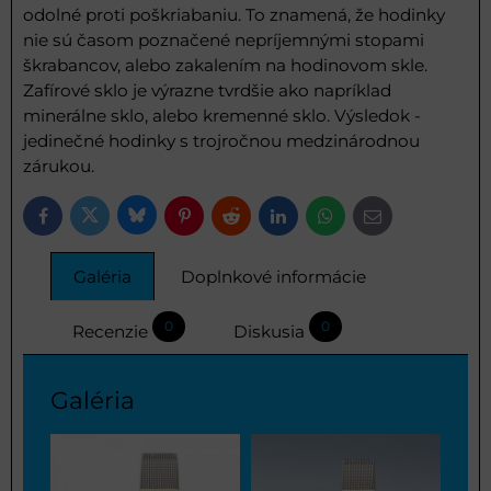
odolné proti poškriabaniu. To znamená, že hodinky
nie sú časom poznačené nepríjemnými stopami
škrabancov, alebo zakalením na hodinovom skle.
Zafírové sklo je výrazne tvrdšie ako napríklad
minerálne sklo, alebo kremenné sklo. Výsledok -
jedinečné hodinky s trojročnou medzinárodnou
zárukou.
Bluesky
Twitter
Facebook
Pinterest
Reddit
LinkedIn
WhatsApp
E-
mail
Galéria
Doplnkové informácie
0
0
Recenzie
Diskusia
Galéria