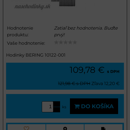
Hodnotenie
Zatiaľ bez hodnotenia. Buďte
produktu:
prvý!
Vaše hodnotenie:
Hodinky BERING 10122-001
109,78 €
s DPH
121,98 €
s DPH
Zľava
12,20 €
DO KOŠÍKA
ks