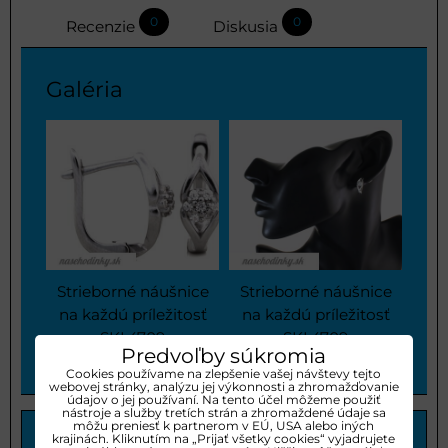
0
0
Recenzie
Diskusia
Galéria
Strieborné náušnice
Strieborné náušnice
na každú príležitosť
na každú príležitosť
SKL4709
SKL4709
Predvoľby súkromia
Cookies používame na zlepšenie vašej návštevy tejto
webovej stránky, analýzu jej výkonnosti a zhromažďovanie
údajov o jej používaní. Na tento účel môžeme použiť
nástroje a služby tretích strán a zhromaždené údaje sa
môžu preniesť k partnerom v EÚ, USA alebo iných
Predchádzajúci
Nasledujúci
krajinách. Kliknutím na „Prijať všetky cookies“ vyjadrujete