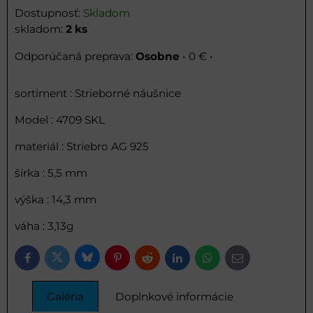
Dostupnosť:
Skladom
skladom:
2
ks
Osobne
•
0 €
•
sortiment : Strieborné náušnice
Model : 4709 SKL
materiál : Striebro AG 925
šírka : 5,5 mm
výška : 14,3 mm
váha : 3,13g
Bluesky
Twitter
Facebook
Pinterest
Reddit
LinkedIn
WhatsApp
E-
mail
Galéria
Doplnkové informácie