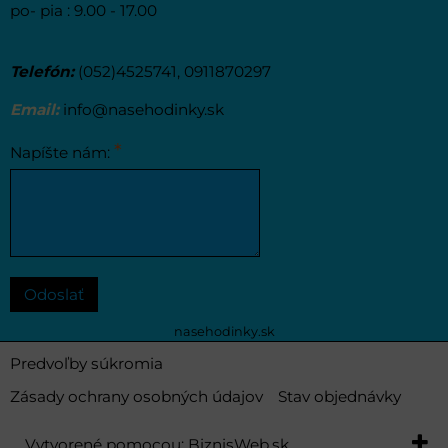
po- pia : 9.00 - 17.00
Telefón:
(052)4525741, 0911870297
Email:
info@nasehodinky.sk
*
Napíšte nám:
Odoslať
nasehodinky.sk
Predvoľby súkromia
Zásady ochrany osobných údajov
Stav objednávky
Vytvorené pomocou:
BiznisWeb.sk