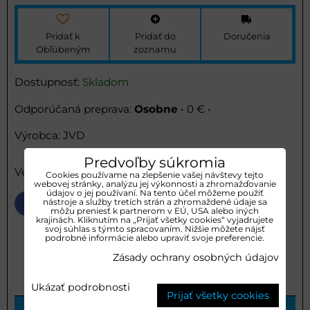
Pridať k
Pridať do
Doručenia
Obľúbeným
zoznamu
Dostupnosť:
Skladom
Osobne
•
0 €
•
Výrobca:
JVD
Predvoľby súkromia
Veľkosť púzdra : 695x235x70 mm
Cookies používame na zlepšenie vašej návštevy tejto
webovej stránky, analýzu jej výkonnosti a zhromažďovanie
údajov o jej používaní. Na tento účel môžeme použiť
nástroje a služby tretích strán a zhromaždené údaje sa
Bluesky
Twitter
Facebook
Pinterest
Reddit
LinkedIn
WhatsApp
E-
môžu preniesť k partnerom v EÚ, USA alebo iných
mail
krajinách. Kliknutím na „Prijať všetky cookies“ vyjadrujete
svoj súhlas s týmto spracovaním. Nižšie môžete nájsť
podrobné informácie alebo upraviť svoje preferencie.
0
Doplnkové informácie
Recenzie
Zásady ochrany osobných údajov
0
Diskusia
Ukázať podrobnosti
Prijať všetky cookies