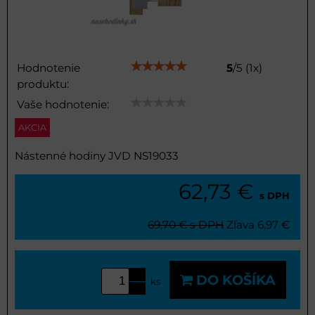
Hodnotenie
5
/
5
(
1
x)
produktu:
Vaše hodnotenie:
AKCIA
Nástenné hodiny JVD NS19033
62,73 €
s DPH
69,70 €
s DPH
Zľava
6,97 €
DO KOŠÍKA
ks