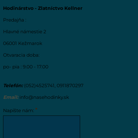
Hodinárstvo - Zlatníctvo Kellner
Predajňa :
Hlavné námestie 2
06001 Kežmarok
Otvaracia doba:
po- pia : 9.00 - 17.00
Telefón:
(052)4525741, 0911870297
Email:
info@nasehodinky.sk
*
Napíšte nám: