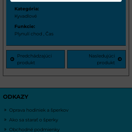
Kategória:
Kyvadlové
Funkcie:
Plynulí chod , Čas
Predchádzajúci
Nasledujúci
produkt
produkt
ODKAZY
Oprava hodiniek a šperkov
Ako sa starať o šperky
Obchodné podmienky